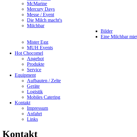
McMarine
Mercury Days
Messe / Event
Die Milch macht's
Milchbar
Bilder
Eine Milchbar mie
Mister Egg
MUH Events
Hot Chocomel
Angebot
Produkte
Service
Equipment
Aufbauten / Zelte
Geräte
Logistik
Mobiles Catering
Kontakt
Impressum
Anfahrt
Links
Kontakt